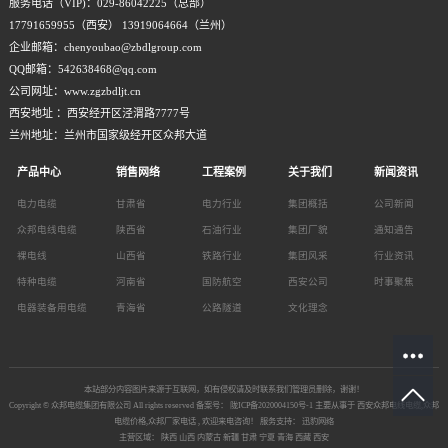
服务电话（VIP)：029-86042225（总部）
17791659955（西安） 13919064664（兰州）
企业邮箱：chenyoubao@zbdlgroup.com
QQ邮箱：542638468@qq.com
公司网址：www.zgzbdljt.cn
西安地址 ：西安经开区泾渭路7777号
兰州地址：兰州市国家级经开区众邦大道
产品中心
销售网络
工程案例
关于我们
新闻资讯
电力电缆
甘肃省
电力行业
集团概括
公司新闻
众邦电线电缆
陕西省
石油行业
集团厂貌
通知通告
裸电线
山西省
铁路行业
集团风采
行业资讯
特种电缆
河南省
国防航空
西安公司
时事聚焦
电器装备用电缆
青海省
公路隧道
文化理念
本站部分内容图片来源于互联网，如有侵权请及时联系我们管理员删除，谢谢！
Copyright © 众邦电缆集团有限公司 All rights reserved 备案号：
陇ICP备2020004150号-1
主要从事于
西安众邦电线电缆
,
众邦
电缆价格
,
众邦厂家电话
, 欢迎来电咨询！ 服务支持：
迅豹网络
主营区域：
陕西
山西
内蒙古
新疆
甘肃
宁夏
青海
西藏
西安